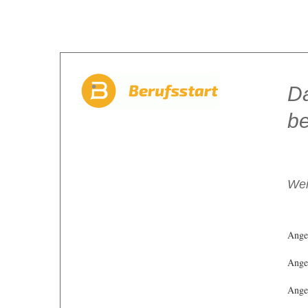
Da
be
Wei
Ange
Angeb
Angeb