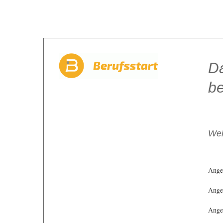
Da
be
Wei
Ange
Angeb
Angeb