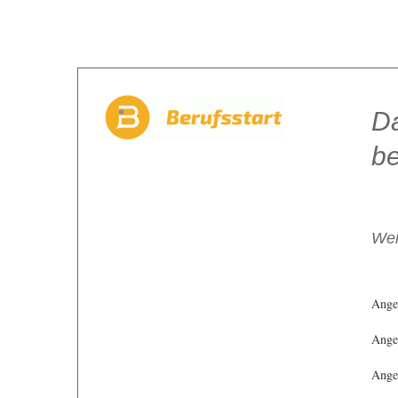
Da
be
Wei
Ange
Angeb
Angeb